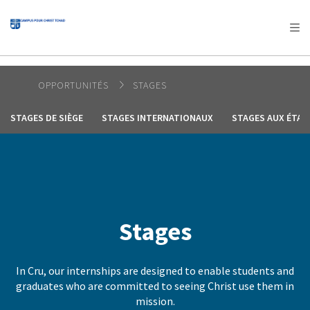
AFRICA
ASIA
EUROPE
LATIN
AMERICA / CARIBBEAN
NORTH AMERICA
OCEANIA
OPPORTUNITÉS
STAGES
STAGES DE SIÈGE
STAGES INTERNATIONAUX
STAGES AUX ÉTAT
Stages
In Cru, our internships are designed to enable students and
graduates who are committed to seeing Christ use them in
mission.