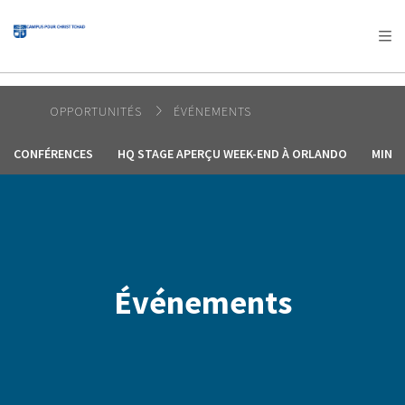
AFRICA
ASIA
EUROPE
LATIN
AMERICA / CARIBBEAN
NORTH AMERICA
OCEANIA
OPPORTUNITÉS
ÉVÉNEMENTS
CONFÉRENCES
HQ STAGE APERÇU WEEK-END À ORLANDO
MINIS
Événements