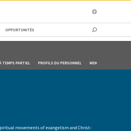
OCEANIA
OPPORTUNITÉS
À TEMPS PARTIEL
PROFILS DU PERSONNEL
MEMBRES DU PERSONN
d spiritual movements of evangelism and Christ-