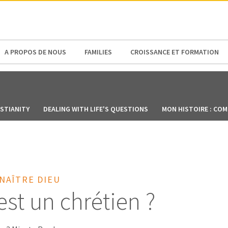
N AMERICA / CARIBBEAN
NORTH AMERICA
A PROPOS DE NOUS
FAMILIES
CROISSANCE ET FORMATION
STIANITY
DEALING WITH LIFE'S QUESTIONS
MON HISTOIRE : COM
NAÎTRE DIEU
est un chrétien ?