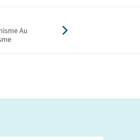
hisme Au
isme