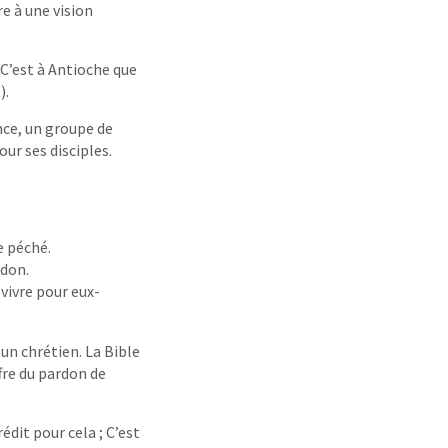
re à une vision
 C’est à Antioche que
).
nce, un groupe de
ur ses disciples.
e péché.
rdon.
 vivre pour eux-
un chrétien. La Bible
fre du pardon de
édit pour cela ; C’est