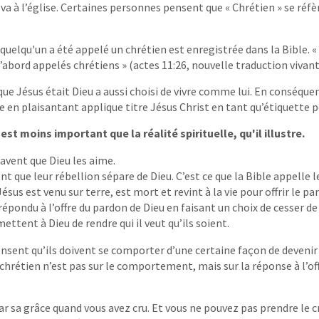
 va à l’église. Certaines personnes pensent que « Chrétien » se réfè
quelqu'un a été appelé un chrétien est enregistrée dans la Bible. «
’abord appelés chrétiens » (actes 11:26, nouvelle traduction vivant
que Jésus était Dieu a aussi choisi de vivre comme lui. En conséque
 en plaisantant applique titre Jésus Christ en tant qu’étiquette po
est moins important que la réalité spirituelle, qu'il illustre.
savent que Dieu les aime.
nt que leur rébellion sépare de Dieu. C’est ce que la Bible appelle l
Jésus est venu sur terre, est mort et revint à la vie pour offrir le pa
épondu à l’offre du pardon de Dieu en faisant un choix de cesser de
tent à Dieu de rendre qui il veut qu’ils soient.
sent qu’ils doivent se comporter d’une certaine façon de devenir 
 chrétien n’est pas sur le comportement, mais sur la réponse à l’of
ar sa grâce quand vous avez cru. Et vous ne pouvez pas prendre le cr