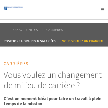
AFRICA
ASIA
EUROPE
LATIN
AMERICA / CARIBBEAN
NORTH AMERICA
OCEANIA
OPPORTUNITÉS
CARRIÈRES
POSITIONS HORAIRES & SALARIÉES
VOUS VOULEZ UN CHANGEMENT 
CARRIÈRES
Vous voulez un changement
de milieu de carrière ?
C’est un moment idéal pour faire un travail à plein
temps de la mission